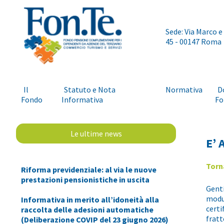
Sede: Via Marco e
45 - 00147 Roma
Il
Statuto e Nota
Normativa
D
Fondo
Informativa
Fo
Le ultime news
E’ 
Torn
Riforma previdenziale: al via le nuove
prestazioni pensionistiche in uscita
Genti
modul
Informativa in merito all’idoneità alla
certi
raccolta delle adesioni automatiche
fratt
(Deliberazione COVIP del 23 giugno 2026)