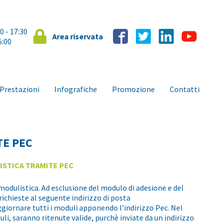
00 - 17:30
Area riservata
5:00
Prestazioni
Infografiche
Promozione
Contatti
TE PEC
LISTICA TRAMITE PEC
a modulistica. Ad esclusione del modulo di adesione e del
richieste al seguente indirizzo di posta
iornare tutti i moduli apponendo l’indirizzo Pec. Nel
li, saranno ritenute valide, purchè inviate da un indirizzo