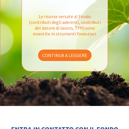
Le risorse versate al Fondo
(contributi degli aderenti, contributi
del datore di lavoro, TFR) sono
investite in strumenti finanziari.
CONTINUA A LEGGERE