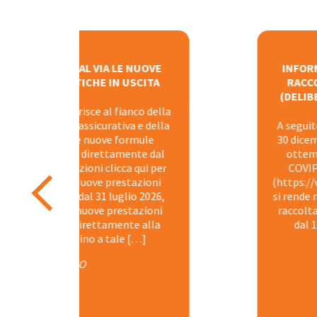
UOVE
INFORMATIVA IN MERITO ALL’IDONE
ITA
RACCOLTA DELLE ADESIONI AUTO
(DELIBERAZIONE COVIP DEL 23 GIU
 della
 della
A seguito delle modifiche introdotte d
ule
30 dicembre 2025, n. 199, al d.lgs. n. 25
e dal
ottemperanza alle Istruzioni adotta
i per
COVIP con deliberazione del 23 giu
ioni
(https://www.covip.it/sites/default/fi
2026,
si rende nota la posizione del Fondo in
ioni
raccolta delle adesioni automatiche a
alla
dal 1° luglio 2026. Il Fondo dichiara
]
LEGGI TUTTO