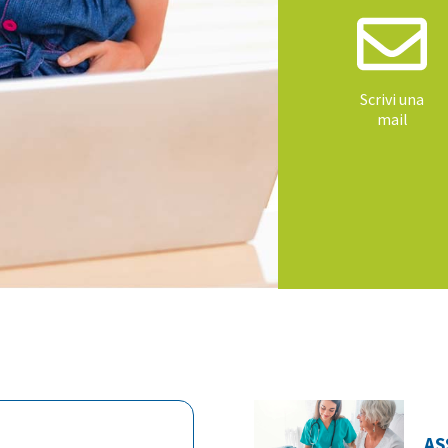
Scrivi una
mail
AS