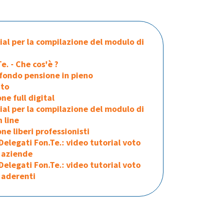
ial per la compilazione del modulo di
 DESTINAZIONE
DAL 1° GIUGNO ADESIONE 
CA A FON.TE.
LIBERI PROFESSIONIST
e. - Che cos'è ?
6)
AUTONOM
 fondo pensione in pieno
to
ntrano in vigore
Prosegue il percorso di inno
legge in merito
del Fondo: la procedura di 
ne full digital
 previdenza
interamente paperless anche p
ial per la compilazione del modulo di
 prevede un
garantendo velocità, sicurez
 line
,
che ti concede
Fondo Fon.Te. compie un nuov
ne liberi professionisti
ta giorni dalla
digitalizzazione dei propri ser
elegati Fon.Te.: video tutorial voto
 la tua scelta
giugno, l’evoluzione del po
 aziende
ento di Fine
permetterà anche ai liberi 
]
lavoratori auto
elegati Fon.Te.: video tutorial voto
 aderenti
LEGGI TUT