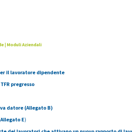
de
| Moduli Aziendali
r il lavoratore dipendente
 TFR pregresso
va datore (Allegato B)
(Allegato E
)
te dei lavoratori che attivano un nuovo rapporto di lav