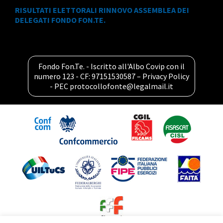
RISULTATI ELETTORALI RINNOVO ASSEMBLEA DEI
DELEGATI FONDO FON.TE.
Fondo Fon.Te. - Iscritto all'Albo Covip con il
numero 123 - CF: 97151530587 –
Privacy Policy
- PEC
protocollofonte@legalmail.it