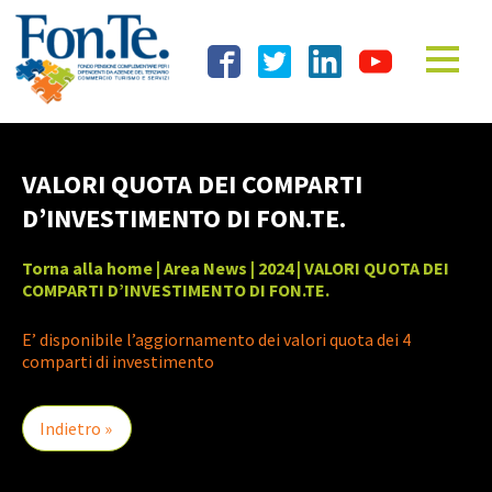
VALORI QUOTA DEI COMPARTI
D’INVESTIMENTO DI FON.TE.
Torna alla home
|
Area News
|
2024
| VALORI QUOTA DEI
COMPARTI D’INVESTIMENTO DI FON.TE.
E’ disponibile l’aggiornamento dei valori quota dei 4
comparti di investimento
Indietro »