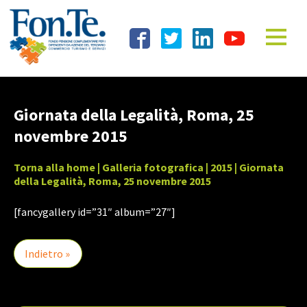
Giornata della Legalità, Roma, 25
novembre 2015
Torna alla home
|
Galleria fotografica
|
2015
| Giornata
della Legalità, Roma, 25 novembre 2015
[fancygallery id=”31″ album=”27″]
Indietro »