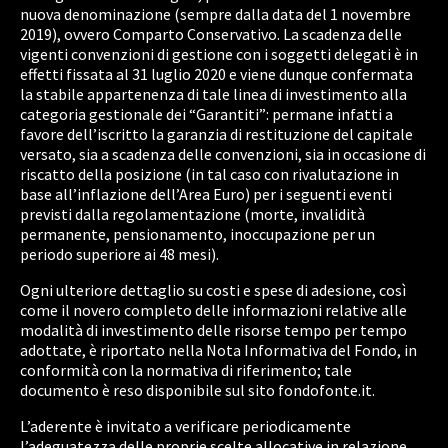
nuova denominazione (sempre dalla data del 1 novembre
2019), ovvero Comparto Conservativo. La scadenza delle
vigenti convenzioni di gestione con i soggetti delegati è in
effetti fissata al 31 luglio 2020 e viene dunque confermata
la stabile appartenenza di tale linea di investimento alla
categoria gestionale dei “Garantiti”: permane infatti a
favore dell’iscritto la garanzia di restituzione del capitale
versato, sia a scadenza delle convenzioni, sia in occasione di
riscatto della posizione (in tal caso con rivalutazione in
base all’inflazione dell’Area Euro) per i seguenti eventi
previsti dalla regolamentazione (morte, invalidità
permanente, pensionamento, inoccupazione per un
periodo superiore ai 48 mesi).
Ogni ulteriore dettaglio su costi e spese di adesione, così
come il novero completo delle informazioni relative alle
modalità di investimento delle risorse tempo per tempo
adottate, è riportato nella Nota Informativa del Fondo, in
conformità con la normativa di riferimento; tale
documento è reso disponibile sul sito fondofonte.it.
L’aderente è invitato a verificare periodicamente
l’adeguatezza delle proprie scelte allocative in relazione