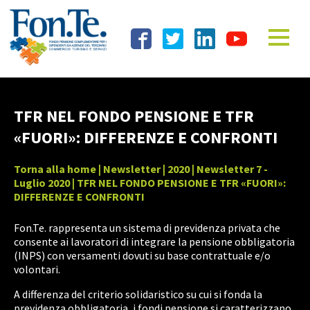
TFR NEL FONDO PENSIONE E TFR
«FUORI»: DIFFERENZE E CONFRONTI
Torna alla home
|
Newsletter
|
2020
|
Newsletter 7 -
Luglio 2020
| TFR NEL FONDO PENSIONE E TFR «FUORI»:
DIFFERENZE E CONFRONTI
Fon.Te. rappresenta un sistema di previdenza privata che
consente ai lavoratori di integrare la pensione obbligatoria
(INPS) con versamenti dovuti su base contrattuale e/o
volontari.
A differenza del criterio solidaristico su cui si fonda la
previdenza obbligatoria, i fondi pensione si caratterizzano