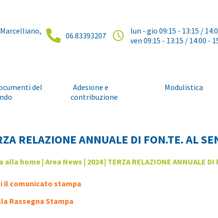
 Marcelliano,
lun - gio 09:15 - 13:15 / 14:
06.83393207
ven 09:15 - 13:15 / 14:00 - 1
ocumenti del
Adesione e
Modulistica
ndo
contribuzione
RZA RELAZIONE ANNUALE DI FON.TE. AL SE
a alla home
|
Area News
|
2024
| TERZA RELAZIONE ANNUALE DI 
i il comunicato stampa
alla Rassegna Stampa