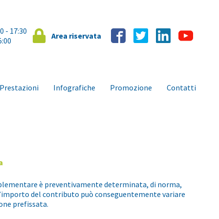
00 - 17:30
Area riservata
5:00
Prestazioni
Infografiche
Promozione
Contatti
a
omplementare è preventivamente determinata, di norma,
 L’importo del contributo può conseguentemente variare
one prefissata.