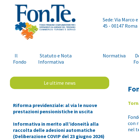
Sede: Via Marco e
45 - 00147 Roma
Il
Statuto e Nota
Normativa
D
Fondo
Informativa
Fo
Le ultime news
Fon
Torn
Riforma previdenziale: al via le nuove
prestazioni pensionistiche in uscita
Fondo
con r
Informativa in merito all’idoneità alla
nel t
raccolta delle adesioni automatiche
(Deliberazione COVIP del 23 giugno 2026)