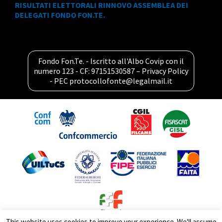
RISULTATI ELETTORALI RINNOVO ASSEMBLEA DEI
DELEGATI FONDO FON.TE.
Fondo Fon.Te. - Iscritto all'Albo Covip con il
numero 123 - CF: 97151530587 –
Privacy Policy
- PEC
protocollofonte@legalmail.it
This website uses cookies to improve your experience. We'll assume