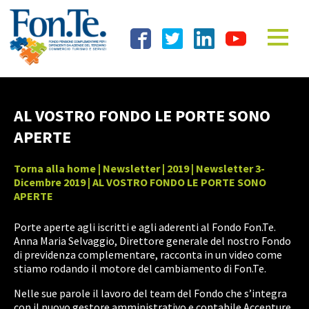
AL VOSTRO FONDO LE PORTE SONO
APERTE
Torna alla home
|
Newsletter
|
2019
|
Newsletter 3-
Dicembre 2019
| AL VOSTRO FONDO LE PORTE SONO
APERTE
Porte aperte agli iscritti e agli aderenti al Fondo Fon.Te.
Anna Maria Selvaggio, Direttore generale del nostro Fondo
di previdenza complementare, racconta in un video come
stiamo rodando il motore del cambiamento di Fon.Te.
Nelle sue parole il lavoro del team del Fondo che s’integra
con il nuovo gestore amministrativo e contabile Accenture