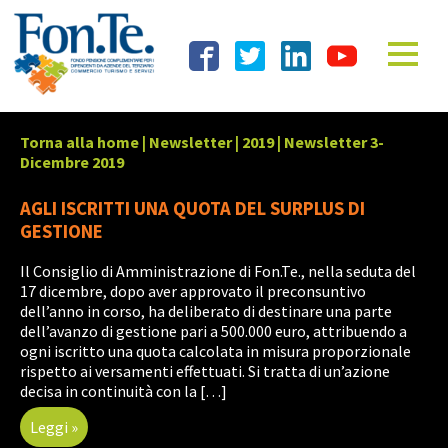
Torna alla home
|
Newsletter
|
2019
|
Newsletter 3-
Dicembre 2019
AGLI ISCRITTI UNA QUOTA DEL SURPLUS DI
GESTIONE
Il Consiglio di Amministrazione di Fon.Te., nella seduta del
17 dicembre, dopo aver approvato il preconsuntivo
dell’anno in corso, ha deliberato di destinare una parte
dell’avanzo di gestione pari a 500.000 euro, attribuendo a
ogni iscritto una quota calcolata in misura proporzionale
rispetto ai versamenti effettuati. Si tratta di un’azione
decisa in continuità con la […]
Leggi »