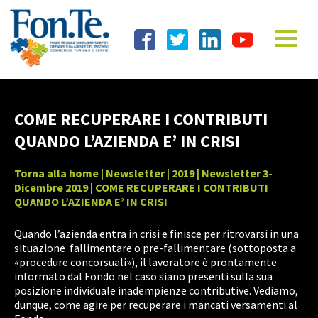
COME RECUPERARE I CONTRIBUTI
QUANDO L’AZIENDA E’ IN CRISI
Torna alla home
|
Newsletter
|
2019
|
Newsletter 3-
Dicembre 2019
| COME RECUPERARE I CONTRIBUTI
QUANDO L’AZIENDA E’ IN CRISI
Quando l’azienda entra in crisi e finisce per ritrovarsi in una
situazione fallimentare o pre-fallimentare (sottoposta a
«procedure concorsuali»), il lavoratore è prontamente
informato dal Fondo nel caso siano presenti sulla sua
posizione individuale inadempienze contributive. Vediamo,
dunque, come agire per recuperare i mancati versamenti al