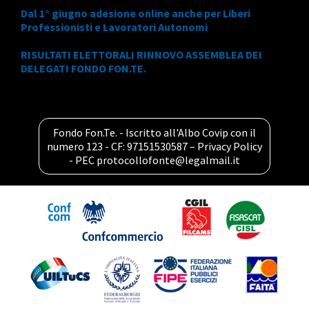
Dal 1° giugno adesione online anche per Liberi
Professionisti e Lavoratori Autonomi
RISULTATI ELETTORALI RINNOVO ASSEMBLEA DEI
DELEGATI FONDO FON.TE.
Fondo Fon.Te. - Iscritto all'Albo Covip con il
numero 123 - CF: 97151530587 –
Privacy Policy
- PEC
protocollofonte@legalmail.it