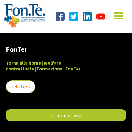
FonTer
Torna alla home
|
Welfare
contrattuale
|
Formazione
| FonTer
Indietro »
Le ultime news