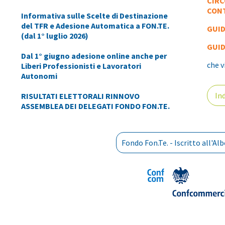
CIRC
CON
Informativa sulle Scelte di Destinazione
del TFR e Adesione Automatica a FON.TE.
GUID
(dal 1° luglio 2026)
GUID
Dal 1° giugno adesione online anche per
che v
Liberi Professionisti e Lavoratori
Autonomi
Ind
RISULTATI ELETTORALI RINNOVO
ASSEMBLEA DEI DELEGATI FONDO FON.TE.
Fondo Fon.Te. - Iscritto all'A