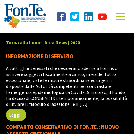
Torna alla home
|
Area News
|
2020
INFORMAZIONE DI SERVIZIO
A tutti gli interessati che desiderano aderire a Fon.Te. o
iscrivere soggetti fiscalmente a carico, in via del tutto
eccezionale, viste le misure straordinarie ed urgenti
disposte dalle Autorità competenti per contrastare
l’emergenza epidemiologica da Covid -19 in corso, il Fondo
ha deciso di CONSENTIRE temporaneamente, la possibilità
di inviare il “Modulo di adesione” e il […]
Leggi »
COMPARTO CONSERVATIVO DI FON.TE.: NUOVO
ASSETTO GESTIONALE