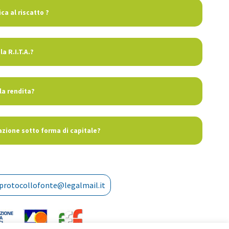
ca al riscatto ?
a R.I.T.A.?
la rendita?
tazione sotto forma di capitale?
protocollofonte@legalmail.it