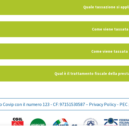
Quale tassazione si appli
Come viene tassata l
Come viene tassata 
Qual è il trattamento fiscale della pres
lbo Covip con il numero 123 - CF: 97151530587 –
Privacy Policy
- PEC