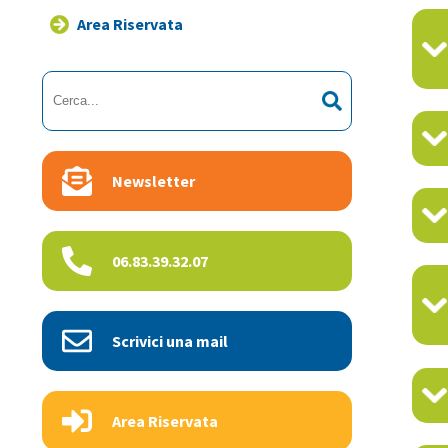
Area Riservata
Newsletter
06.83.39.32.07
Scrivici una mail
Area Riservata