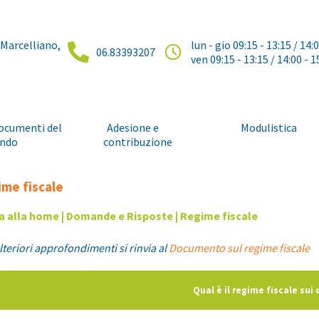
 Marcelliano,
lun - gio 09:15 - 13:15 / 14:
06.83393207
ven 09:15 - 13:15 / 14:00 - 1
ocumenti del
Adesione e
Modulistica
ndo
contribuzione
me fiscale
a alla home
|
Domande e Risposte
| Regime fiscale
lteriori approfondimenti si rinvia al
Documento sul regime fiscale
Qual è il regime fiscale sui 