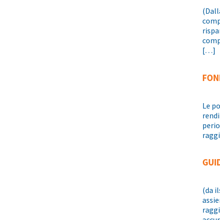
(Dall
compl
rispa
compl
[…]
FON
Le po
rendi
perio
raggi
GUID
(da i
assie
raggi
accum