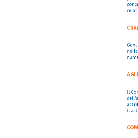
conce
relat
Chiu
Genti
nella
numer
AGL
Il Co
dell’
attri
tratt
COM