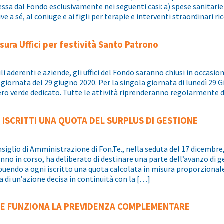
ssa dal Fondo esclusivamente nei seguenti casi: a) spese sanitarie 
ive a sé, al coniuge e ai figli per terapie e interventi straordinari r
sura Uffici per festività Santo Patrono
li aderenti e aziende, gli uffici del Fondo saranno chiusi in occasio
 giornata del 29 giugno 2020. Per la singola giornata di lunedì 29 
o verde dedicato. Tutte le attività riprenderanno regolarmente d
I ISCRITTI UNA QUOTA DEL SURPLUS DI GESTIONE
nsiglio di Amministrazione di Fon.Te., nella seduta del 17 dicembr
anno in corso, ha deliberato di destinare una parte dell’avanzo di g
buendo a ogni iscritto una quota calcolata in misura proporzionale 
a di un’azione decisa in continuità con la […]
E FUNZIONA LA PREVIDENZA COMPLEMENTARE