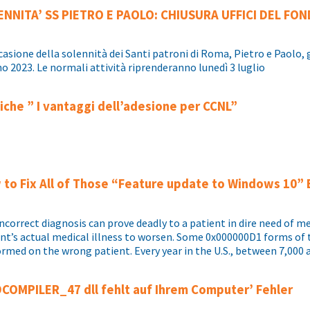
ENNITA’ SS PIETRO E PAOLO: CHIUSURA UFFICI DEL FO
casione della solennità dei Santi patroni di Roma, Pietro e Paolo, gli
o 2023. Le normali attività riprenderanno lunedì 3 luglio
iche ” I vantaggi dell’adesione per CCNL”
to Fix All of Those “Feature update to Windows 10” 
ncorrect diagnosis can prove deadly to a patient in dire need of me
nt’s actual medical illness to worsen. Some 0x000000D1 forms of 
rmed on the wrong patient. Every year in the U.S., between 7,000 a
COMPILER_47 dll fehlt auf Ihrem Computer’ Fehler