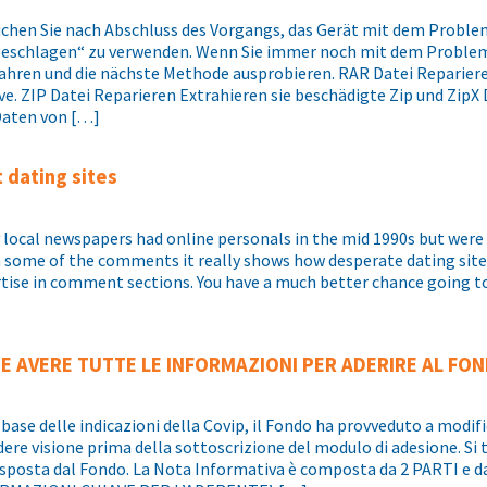
uchen Sie nach Abschluss des Vorgangs, das Gerät mit dem Prob
geschlagen“ zu verwenden. Wenn Sie immer noch mit dem Problem 
ahren und die nächste Methode ausprobieren. RAR Datei Reparier
ve. ZIP Datei Reparieren Extrahieren sie beschädigte Zip und ZipX
Daten von […]
 dating sites
local newspapers had online personals in the mid 1990s but were 
some of the comments it really shows how desperate dating site
tise in comment sections. You have a much better chance going to
E AVERE TUTTE LE INFORMAZIONI PER ADERIRE AL FO
 base delle indicazioni della Covip, il Fondo ha provveduto a modifi
ere visione prima della sottoscrizione del modulo di adesione. Si
sposta dal Fondo. La Nota Informativa è composta da 2 PARTI e da