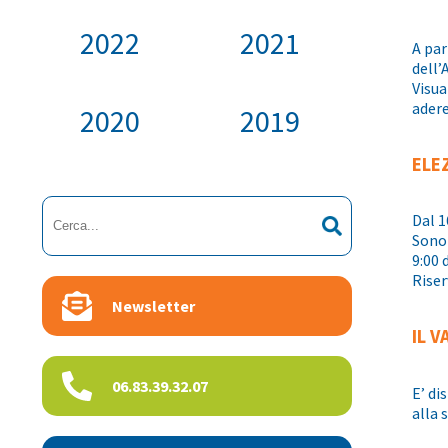
2022
2021
A par
dell’
Visua
adere
2020
2019
ELE
Dal 1
Sono 
9:00 
Rise
Newsletter
IL V
06.83.39.32.07
E’ di
alla 