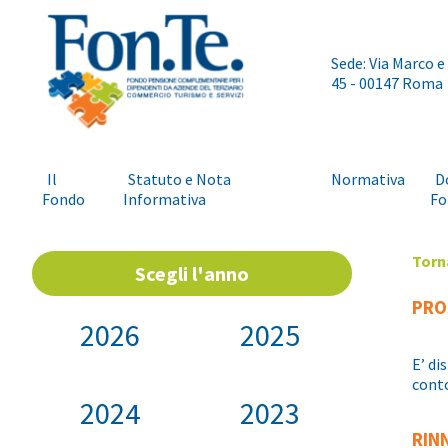
Sede: Via Marco e
45 - 00147 Roma
Il
Statuto e Nota
Normativa
D
Fondo
Informativa
Fo
Torn
Scegli l'anno
PRO
2026
2025
E’ di
conto
2024
2023
RIN