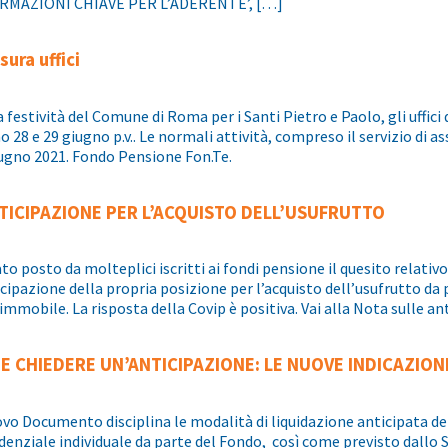
RMAZIONI CHIAVE PER L’ADERENTE’, […]
sura uffici
a festività del Comune di Roma per i Santi Pietro e Paolo, gli uffici
o 28 e 29 giugno p.v.. Le normali attività, compreso il servizio di a
ugno 2021. Fondo Pensione Fon.Te.
NTICIPAZIONE PER L’ACQUISTO DELL’USUFRUTTO
ato posto da molteplici iscritti ai fondi pensione il quesito relativo
icipazione della propria posizione per l’acquisto dell’usufrutto da 
 immobile. La risposta della Covip è positiva. Vai alla Nota sulle an
E CHIEDERE UN’ANTICIPAZIONE: LE NUOVE INDICAZION
ovo Documento disciplina le modalità di liquidazione anticipata 
denziale individuale da parte del Fondo, così come previsto dallo 