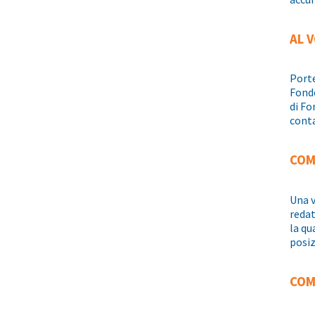
AL 
Porte
Fond
di Fo
conta
COM
Una v
redat
la qu
posiz
COM