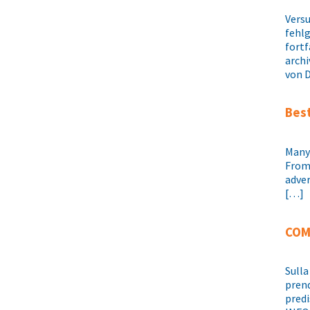
Vers
fehl
fortf
archi
von 
Best
Many 
From 
adver
[…]
COM
Sulla
prend
predi