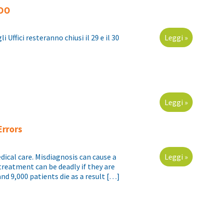
NDO
 Uffici resteranno chiusi il 29 e il 30
Leggi »
Leggi »
Errors
dical care. Misdiagnosis can cause a
Leggi »
treatment can be deadly if they are
nd 9,000 patients die as a result […]