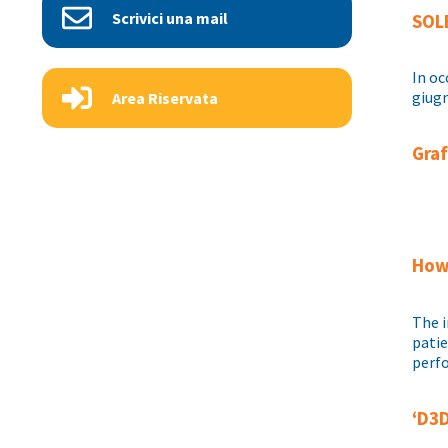
Scrivici una mail
SOL
In oc
giugn
Area Riservata
Graf
How 
The i
patie
perfo
‘D3D