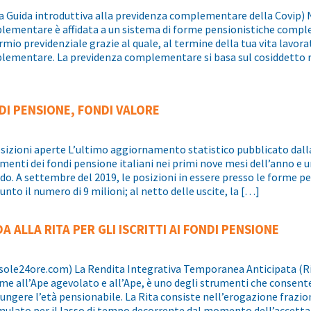
a Guida introduttiva alla previdenza complementare della Covip) 
ementare è affidata a un sistema di forme pensionistiche comple
rmio previdenziale grazie al quale, al termine della tua vita lavora
ementare. La previdenza complementare si basa sul cosiddetto re
DI PENSIONE, FONDI VALORE
sizioni aperte L’ultimo aggiornamento statistico pubblicato dalla 
menti dei fondi pensione italiani nei primi nove mesi dell’anno e
do. A settembre del 2019, le posizioni in essere presso le forme
unto il numero di 9 milioni; al netto delle uscite, la […]
A ALLA RITA PER GLI ISCRITTI AI FONDI PENSIONE
lsole24ore.com) La Rendita Integrativa Temporanea Anticipata (Ri
me all’Ape agevolato e all’Ape, è uno degli strumenti che consente 
ungere l’età pensionabile. La Rita consiste nell’erogazione frazi
ulato per il lasso di tempo decorrente dal momento dell’accett