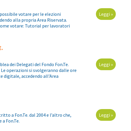
 possibile votare per le elezioni
Leggi »
edendo alla propria Area Riservata.
come votare: Tutorial per lavoratori
E.
mblea dei Delegati del Fondo Fon.Te.
Leggi »
. Le operazioni si svolgeranno dalle ore
e digitale, accedendo all’Area
ritto a Fon.Te. dal 2004 e l’altro che,
Leggi »
e a Fon.Te.