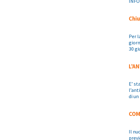
INFO
Chiu
Per l
giorn
30 gi
L’A
E’ st
l’ant
di un
COM
Il nu
previ