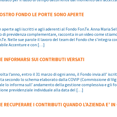
VOSTRO FONDO LE PORTE SONO APERTE
 aperte agli iscritti e agli aderenti al Fondo Fon.Te. Anna Maria S
o di previdenza complementare, racconta in un video come stiam
n.Te. Nelle sue parole il lavoro del team del Fondo che s’integra c
bile Accenture e con […]
E INFORMARSI SUI CONTRIBUTI VERSATI
olta l’anno, entro il 31 marzo di ogni anno, il Fondo invia all’ isc
ta secondo lo schema elaborato dalla COVIP (Commissione di Vigi
ale lo informa sull’ andamento della gestione complessiva e gli fo
ione previdenziale individuale alla data del […]
E RECUPERARE I CONTRIBUTI QUANDO L’AZIENDA E’ IN 