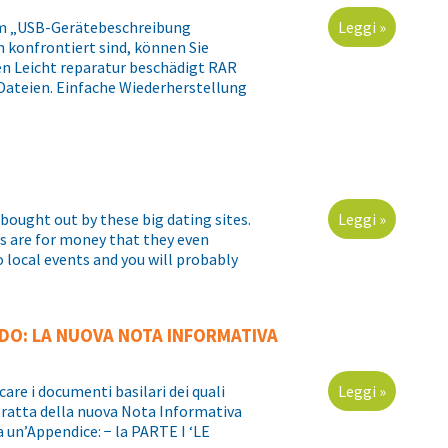
lem „USB-Gerätebeschreibung
Leggi »
konfrontiert sind, können Sie
en Leicht reparatur beschädigt RAR
 Dateien. Einfache Wiederherstellung
bought out by these big dating sites.
Leggi »
s are for money that they even
 local events and you will probably
NDO: LA NUOVA NOTA INFORMATIVA
care i documenti basilari dei quali
Leggi »
 tratta della nuova Nota Informativa
 un’Appendice: − la PARTE I ‘LE