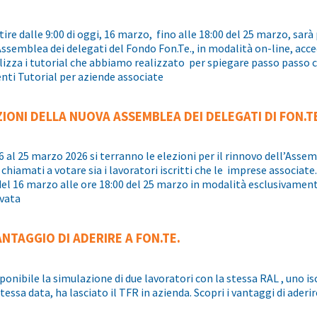
tire dalle 9:00 di oggi, 16 marzo, fino alle 18:00 del 25 marzo, sarà
Assemblea dei delegati del Fondo Fon.Te., in modalità on-line, acc
lizza i tutorial che abbiamo realizzato per spiegare passo passo 
nti Tutorial per aziende associate
ZIONI DELLA NUOVA ASSEMBLEA DEI DELEGATI DI FON.T
6 al 25 marzo 2026 si terranno le elezioni per il rinnovo dell’Asse
chiamati a votare sia i lavoratori iscritti che le imprese associate
del 16 marzo alle ore 18:00 del 25 marzo in modalità esclusivament
rvata
ANTAGGIO DI ADERIRE A FON.TE.
sponibile la simulazione di due lavoratori con la stessa RAL , uno isc
stessa data, ha lasciato il TFR in azienda. Scopri i vantaggi di aderir