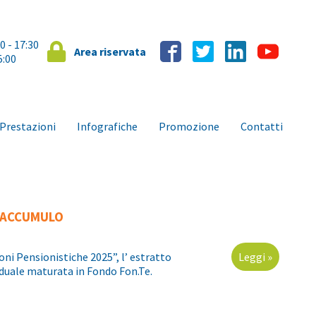
00 - 17:30
Area riservata
5:00
Prestazioni
Infografiche
Promozione
Contatti
I ACCUMULO
oni Pensionistiche 2025”, l’ estratto
Leggi »
iduale maturata in Fondo Fon.Te.